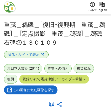
本文に飛ぶ
ヘルプ
English
重茂＿鵜磯＿［復旧・復興期 重茂＿鵜
磯］＿［定点撮影 重茂＿鵜磯］＿鵜磯
石碑②１３０１０９
提供元サイトで表示
東日本大震災 (2011)
震災への備え
被災状況
復興
収録:いわて震災津波アーカイブ～希望～
この画像に似た画像を探す