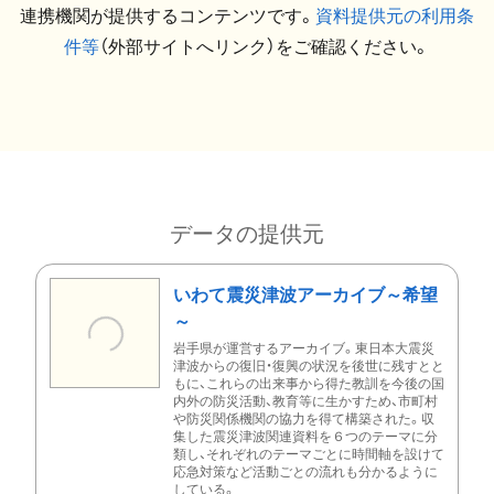
連携機関が提供するコンテンツです。
資料提供元の利用条
件等
（外部サイトへリンク）をご確認ください。
データの提供元
いわて震災津波アーカイブ～希望
～
岩手県が運営するアーカイブ。東日本大震災
津波からの復旧・復興の状況を後世に残すとと
もに、これらの出来事から得た教訓を今後の国
内外の防災活動、教育等に生かすため、市町村
や防災関係機関の協力を得て構築された。収
集した震災津波関連資料を６つのテーマに分
類し、それぞれのテーマごとに時間軸を設けて
応急対策など活動ごとの流れも分かるように
している。