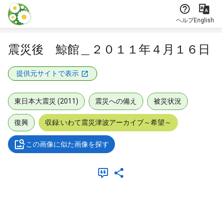
本文に飛ぶ
ヘルプ
English
震災後 鯨館＿２０１１年４月１６日
提供元サイトで表示
東日本大震災 (2011)
震災への備え
被災状況
復興
収録:いわて震災津波アーカイブ～希望～
この画像に似た画像を探す
メタデータ