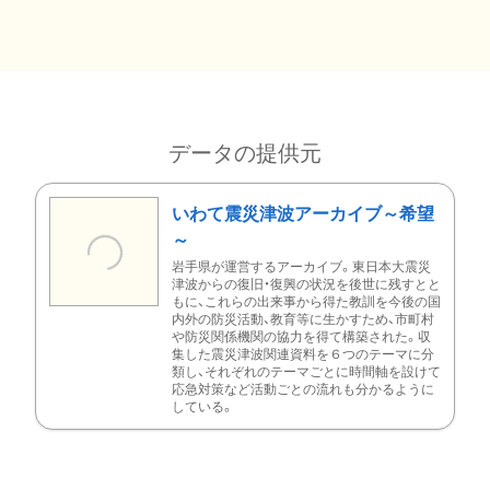
データの提供元
いわて震災津波アーカイブ～希望
～
岩手県が運営するアーカイブ。東日本大震災
津波からの復旧・復興の状況を後世に残すとと
もに、これらの出来事から得た教訓を今後の国
内外の防災活動、教育等に生かすため、市町村
や防災関係機関の協力を得て構築された。収
集した震災津波関連資料を６つのテーマに分
類し、それぞれのテーマごとに時間軸を設けて
応急対策など活動ごとの流れも分かるように
している。