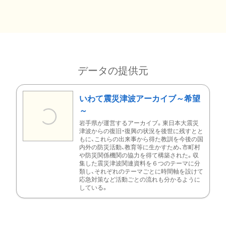
データの提供元
いわて震災津波アーカイブ～希望
～
岩手県が運営するアーカイブ。東日本大震災
津波からの復旧・復興の状況を後世に残すとと
もに、これらの出来事から得た教訓を今後の国
内外の防災活動、教育等に生かすため、市町村
や防災関係機関の協力を得て構築された。収
集した震災津波関連資料を６つのテーマに分
類し、それぞれのテーマごとに時間軸を設けて
応急対策など活動ごとの流れも分かるように
している。