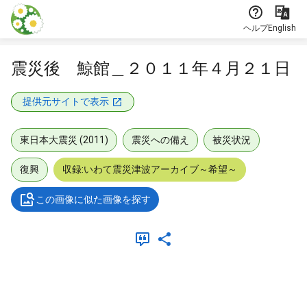
本文に飛ぶ
ヘルプ
English
震災後 鯨館＿２０１１年４月２１日
提供元サイトで表示
東日本大震災 (2011)
震災への備え
被災状況
復興
収録:いわて震災津波アーカイブ～希望～
この画像に似た画像を探す
メタデータ