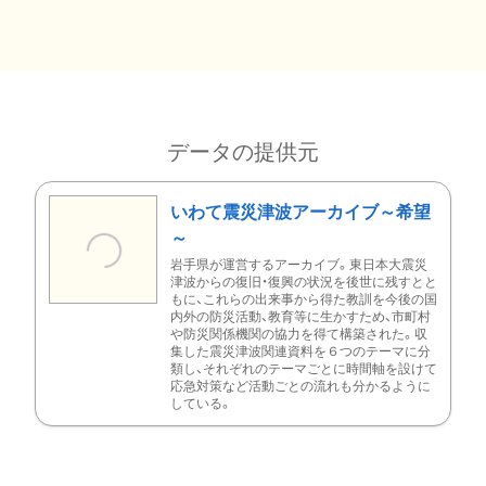
データの提供元
いわて震災津波アーカイブ～希望
～
岩手県が運営するアーカイブ。東日本大震災
津波からの復旧・復興の状況を後世に残すとと
もに、これらの出来事から得た教訓を今後の国
内外の防災活動、教育等に生かすため、市町村
や防災関係機関の協力を得て構築された。収
集した震災津波関連資料を６つのテーマに分
類し、それぞれのテーマごとに時間軸を設けて
応急対策など活動ごとの流れも分かるように
している。