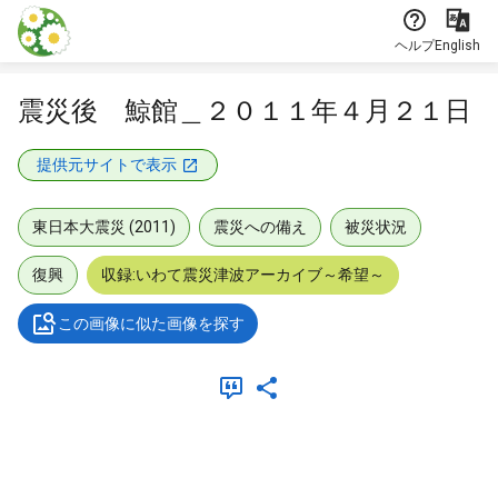
本文に飛ぶ
ヘルプ
English
震災後 鯨館＿２０１１年４月２１日
提供元サイトで表示
東日本大震災 (2011)
震災への備え
被災状況
復興
収録:いわて震災津波アーカイブ～希望～
この画像に似た画像を探す
メタデータ