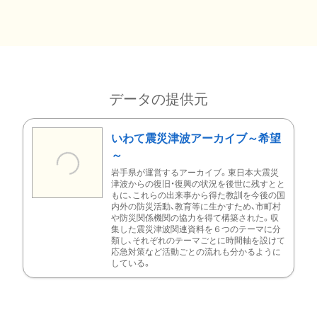
データの提供元
いわて震災津波アーカイブ～希望
～
岩手県が運営するアーカイブ。東日本大震災
津波からの復旧・復興の状況を後世に残すとと
もに、これらの出来事から得た教訓を今後の国
内外の防災活動、教育等に生かすため、市町村
や防災関係機関の協力を得て構築された。収
集した震災津波関連資料を６つのテーマに分
類し、それぞれのテーマごとに時間軸を設けて
応急対策など活動ごとの流れも分かるように
している。