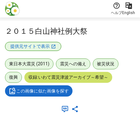
本文に飛ぶ
ヘルプ
English
２０１５白山神社例大祭
提供元サイトで表示
東日本大震災 (2011)
震災への備え
被災状況
復興
収録:いわて震災津波アーカイブ～希望～
この画像に似た画像を探す
メタデータ