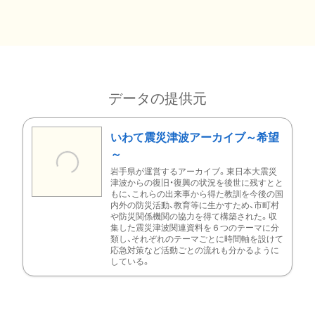
データの提供元
いわて震災津波アーカイブ～希望
～
岩手県が運営するアーカイブ。東日本大震災
津波からの復旧・復興の状況を後世に残すとと
もに、これらの出来事から得た教訓を今後の国
内外の防災活動、教育等に生かすため、市町村
や防災関係機関の協力を得て構築された。収
集した震災津波関連資料を６つのテーマに分
類し、それぞれのテーマごとに時間軸を設けて
応急対策など活動ごとの流れも分かるように
している。