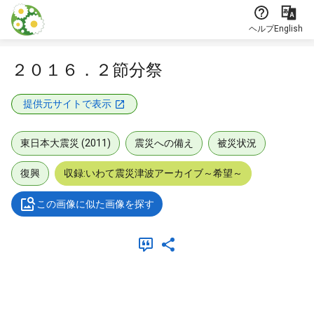
本文に飛ぶ
ヘルプ
English
２０１６．２節分祭
提供元サイトで表示
東日本大震災 (2011)
震災への備え
被災状況
復興
収録:いわて震災津波アーカイブ～希望～
この画像に似た画像を探す
メタデータ