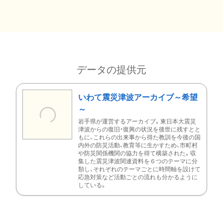
データの提供元
いわて震災津波アーカイブ～希望
～
岩手県が運営するアーカイブ。東日本大震災
津波からの復旧・復興の状況を後世に残すとと
もに、これらの出来事から得た教訓を今後の国
内外の防災活動、教育等に生かすため、市町村
や防災関係機関の協力を得て構築された。収
集した震災津波関連資料を６つのテーマに分
類し、それぞれのテーマごとに時間軸を設けて
応急対策など活動ごとの流れも分かるように
している。