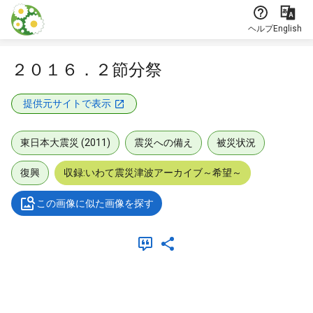
本文に飛ぶ
ヘルプ
English
２０１６．２節分祭
提供元サイトで表示
東日本大震災 (2011)
震災への備え
被災状況
復興
収録:いわて震災津波アーカイブ～希望～
この画像に似た画像を探す
メタデータ