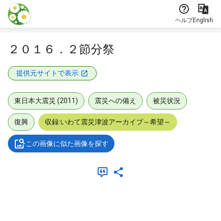
本文に飛ぶ
ヘルプ
English
２０１６．２節分祭
提供元サイトで表示
東日本大震災 (2011)
震災への備え
被災状況
復興
収録:いわて震災津波アーカイブ～希望～
この画像に似た画像を探す
メタデータ