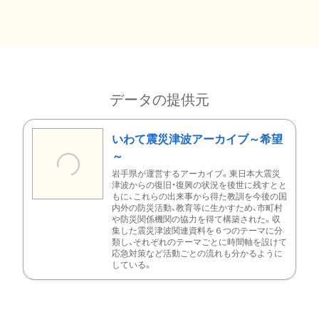
データの提供元
いわて震災津波アーカイブ～希望
～
岩手県が運営するアーカイブ。東日本大震災
津波からの復旧・復興の状況を後世に残すとと
もに、これらの出来事から得た教訓を今後の国
内外の防災活動、教育等に生かすため、市町村
や防災関係機関の協力を得て構築された。収
集した震災津波関連資料を６つのテーマに分
類し、それぞれのテーマごとに時間軸を設けて
応急対策など活動ごとの流れも分かるように
している。