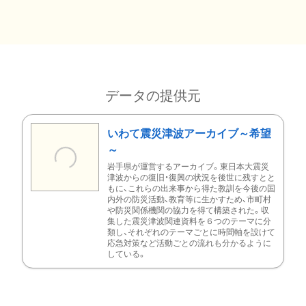
データの提供元
いわて震災津波アーカイブ～希望
～
岩手県が運営するアーカイブ。東日本大震災
津波からの復旧・復興の状況を後世に残すとと
もに、これらの出来事から得た教訓を今後の国
内外の防災活動、教育等に生かすため、市町村
や防災関係機関の協力を得て構築された。収
集した震災津波関連資料を６つのテーマに分
類し、それぞれのテーマごとに時間軸を設けて
応急対策など活動ごとの流れも分かるように
している。