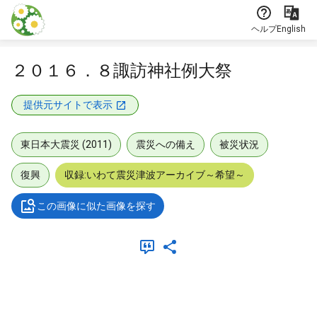
本文に飛ぶ
ヘルプ
English
２０１６．８諏訪神社例大祭
提供元サイトで表示
東日本大震災 (2011)
震災への備え
被災状況
復興
収録:いわて震災津波アーカイブ～希望～
この画像に似た画像を探す
メタデータ