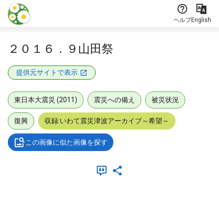
本文に飛ぶ
ヘルプ
English
２０１６．９山田祭
提供元サイトで表示
東日本大震災 (2011)
震災への備え
被災状況
復興
収録:いわて震災津波アーカイブ～希望～
この画像に似た画像を探す
メタデータ