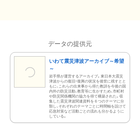
データの提供元
いわて震災津波アーカイブ～希望
～
岩手県が運営するアーカイブ。東日本大震災
津波からの復旧・復興の状況を後世に残すとと
もに、これらの出来事から得た教訓を今後の国
内外の防災活動、教育等に生かすため、市町村
や防災関係機関の協力を得て構築された。収
集した震災津波関連資料を６つのテーマに分
類し、それぞれのテーマごとに時間軸を設けて
応急対策など活動ごとの流れも分かるように
している。