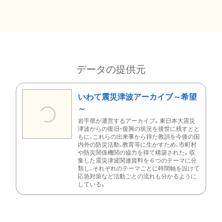
データの提供元
いわて震災津波アーカイブ～希望
～
岩手県が運営するアーカイブ。東日本大震災
津波からの復旧・復興の状況を後世に残すとと
もに、これらの出来事から得た教訓を今後の国
内外の防災活動、教育等に生かすため、市町村
や防災関係機関の協力を得て構築された。収
集した震災津波関連資料を６つのテーマに分
類し、それぞれのテーマごとに時間軸を設けて
応急対策など活動ごとの流れも分かるように
している。