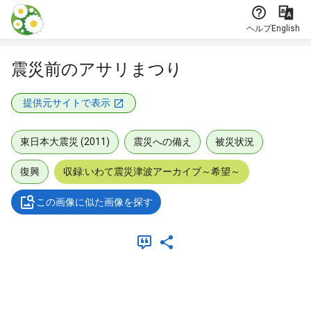
本文に飛ぶ
ヘルプ
English
震災前のアサリまつり
提供元サイトで表示
東日本大震災 (2011)
震災への備え
被災状況
復興
収録:いわて震災津波アーカイブ～希望～
この画像に似た画像を探す
メタデータ