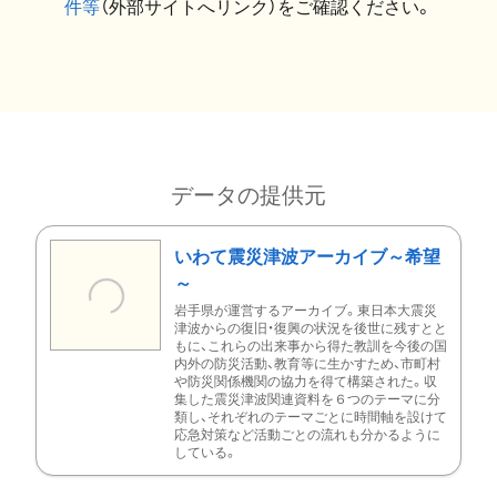
件等
（外部サイトへリンク）をご確認ください。
データの提供元
いわて震災津波アーカイブ～希望
～
岩手県が運営するアーカイブ。東日本大震災
津波からの復旧・復興の状況を後世に残すとと
もに、これらの出来事から得た教訓を今後の国
内外の防災活動、教育等に生かすため、市町村
や防災関係機関の協力を得て構築された。収
集した震災津波関連資料を６つのテーマに分
類し、それぞれのテーマごとに時間軸を設けて
応急対策など活動ごとの流れも分かるように
している。