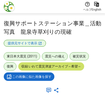
本文に飛ぶ
ヘルプ
English
復興サポートステーション事業＿活動
写真 龍泉寺草刈りの現確
提供元サイトで表示
東日本大震災 (2011)
震災への備え
被災状況
復興
収録:いわて震災津波アーカイブ～希望～
この画像に似た画像を探す