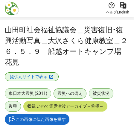
本文に飛ぶ
ヘルプ
English
山田町社会福祉協議会＿災害復旧・復
興活動写真＿大沢さくら健康教室＿２
６．５．９ 船越オートキャンプ場
花見
提供元サイトで表示
東日本大震災 (2011)
震災への備え
被災状況
復興
収録:いわて震災津波アーカイブ～希望～
この画像に似た画像を探す