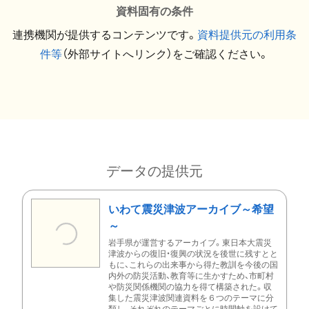
資料固有の条件
連携機関が提供するコンテンツです。
資料提供元の利用条
件等
（外部サイトへリンク）をご確認ください。
データの提供元
いわて震災津波アーカイブ～希望
～
岩手県が運営するアーカイブ。東日本大震災
津波からの復旧・復興の状況を後世に残すとと
もに、これらの出来事から得た教訓を今後の国
内外の防災活動、教育等に生かすため、市町村
や防災関係機関の協力を得て構築された。収
集した震災津波関連資料を６つのテーマに分