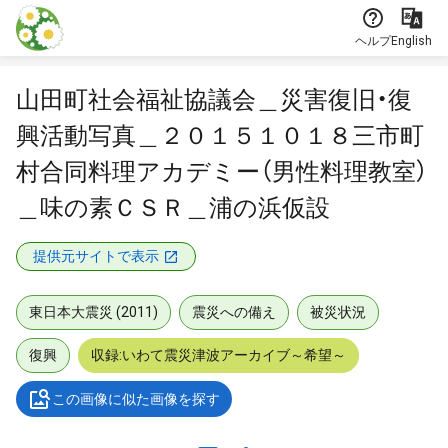
本文に飛ぶ
ヘルプ
English
山田町社会福祉協議会＿災害復旧・復
興活動写真＿２０１５１０１８三市町
村合同料理アカデミー（男性料理教室）
＿味の素ＣＳＲ＿浦の浜仮設
提供元サイトで表示
東日本大震災 (2011)
震災への備え
被災状況
復興
収録:いわて震災津波アーカイブ～希望～
この画像に似た画像を探す