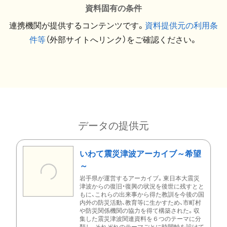
資料固有の条件
連携機関が提供するコンテンツです。
資料提供元の利用条
件等
（外部サイトへリンク）をご確認ください。
データの提供元
いわて震災津波アーカイブ～希望
～
岩手県が運営するアーカイブ。東日本大震災
津波からの復旧・復興の状況を後世に残すとと
もに、これらの出来事から得た教訓を今後の国
内外の防災活動、教育等に生かすため、市町村
や防災関係機関の協力を得て構築された。収
集した震災津波関連資料を６つのテーマに分