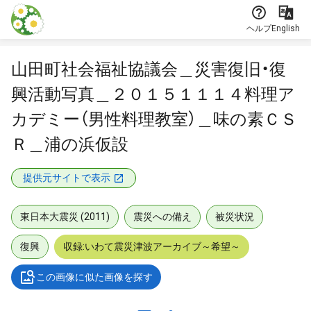
本文に飛ぶ
ヘルプ
English
山田町社会福祉協議会＿災害復旧・復
興活動写真＿２０１５１１１４料理ア
カデミー（男性料理教室）＿味の素ＣＳ
Ｒ＿浦の浜仮設
提供元サイトで表示
東日本大震災 (2011)
震災への備え
被災状況
復興
収録:いわて震災津波アーカイブ～希望～
この画像に似た画像を探す