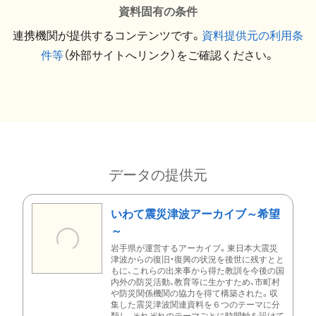
資料固有の条件
連携機関が提供するコンテンツです。
資料提供元の利用条
件等
（外部サイトへリンク）をご確認ください。
データの提供元
いわて震災津波アーカイブ～希望
～
岩手県が運営するアーカイブ。東日本大震災
津波からの復旧・復興の状況を後世に残すとと
もに、これらの出来事から得た教訓を今後の国
内外の防災活動、教育等に生かすため、市町村
や防災関係機関の協力を得て構築された。収
集した震災津波関連資料を６つのテーマに分