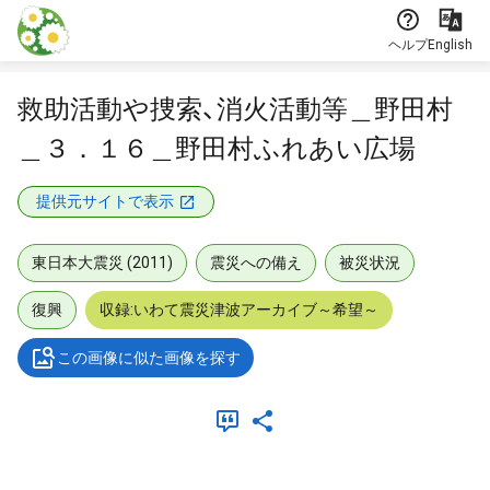
本文に飛ぶ
ヘルプ
English
救助活動や捜索、消火活動等＿野田村
＿３．１６＿野田村ふれあい広場
提供元サイトで表示
東日本大震災 (2011)
震災への備え
被災状況
復興
収録:いわて震災津波アーカイブ～希望～
この画像に似た画像を探す