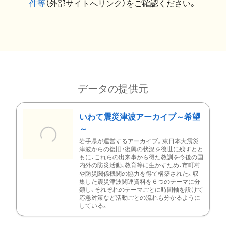
件等
（外部サイトへリンク）をご確認ください。
データの提供元
いわて震災津波アーカイブ～希望
～
岩手県が運営するアーカイブ。東日本大震災
津波からの復旧・復興の状況を後世に残すとと
もに、これらの出来事から得た教訓を今後の国
内外の防災活動、教育等に生かすため、市町村
や防災関係機関の協力を得て構築された。収
集した震災津波関連資料を６つのテーマに分
類し、それぞれのテーマごとに時間軸を設けて
応急対策など活動ごとの流れも分かるように
している。