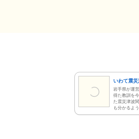
いわて震災
岩手県が運営
得た教訓を今
た震災津波
も分かるよう