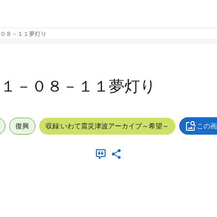
０８－１１夢灯り
１１－０８－１１夢灯り
復興
収録:いわて震災津波アーカイブ～希望～
この画