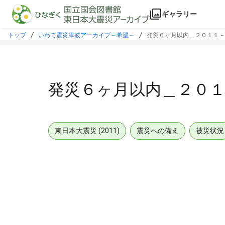
本文に飛ぶ
ギャラリー
トップ
いわて震災津波アーカイブ～希望～
発災６ヶ月以内＿２０１１－
発災６ヶ月以内＿２０
東日本大震災 (2011)
震災への備え
被災状況
メタデータ