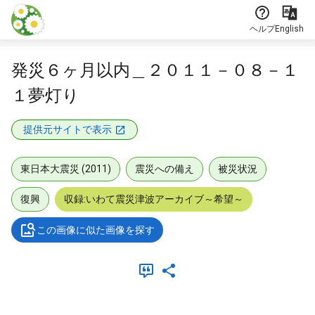
本文に飛ぶ
ヘルプ
English
発災６ヶ月以内＿２０１１－０８－１
１夢灯り
提供元サイトで表示
東日本大震災 (2011)
震災への備え
被災状況
復興
収録:いわて震災津波アーカイブ～希望～
この画像に似た画像を探す