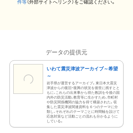
件等
（外部サイトへリンク）をご確認ください。
データの提供元
いわて震災津波アーカイブ～希望
～
岩手県が運営するアーカイブ。東日本大震災
津波からの復旧・復興の状況を後世に残すとと
もに、これらの出来事から得た教訓を今後の国
内外の防災活動、教育等に生かすため、市町村
や防災関係機関の協力を得て構築された。収
集した震災津波関連資料を６つのテーマに分
類し、それぞれのテーマごとに時間軸を設けて
応急対策など活動ごとの流れも分かるように
している。