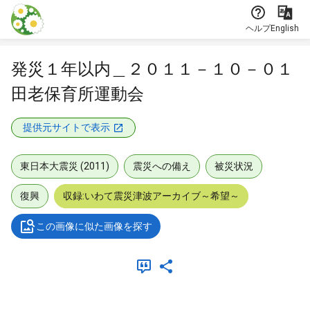
本文に飛ぶ
ヘルプ
English
発災１年以内＿２０１１－１０－０１
田老保育所運動会
提供元サイトで表示
東日本大震災 (2011)
震災への備え
被災状況
復興
収録:いわて震災津波アーカイブ～希望～
この画像に似た画像を探す