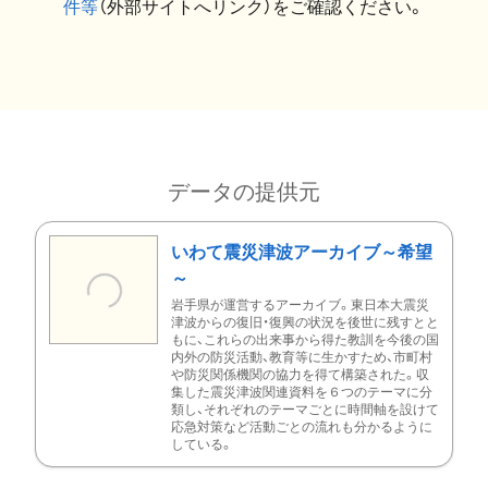
件等
（外部サイトへリンク）をご確認ください。
データの提供元
いわて震災津波アーカイブ～希望
～
岩手県が運営するアーカイブ。東日本大震災
津波からの復旧・復興の状況を後世に残すとと
もに、これらの出来事から得た教訓を今後の国
内外の防災活動、教育等に生かすため、市町村
や防災関係機関の協力を得て構築された。収
集した震災津波関連資料を６つのテーマに分
類し、それぞれのテーマごとに時間軸を設けて
応急対策など活動ごとの流れも分かるように
している。