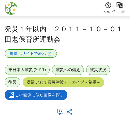
本文に飛ぶ
ヘルプ
English
発災１年以内＿２０１１－１０－０１
田老保育所運動会
提供元サイトで表示
東日本大震災 (2011)
震災への備え
被災状況
復興
収録:いわて震災津波アーカイブ～希望～
この画像に似た画像を探す