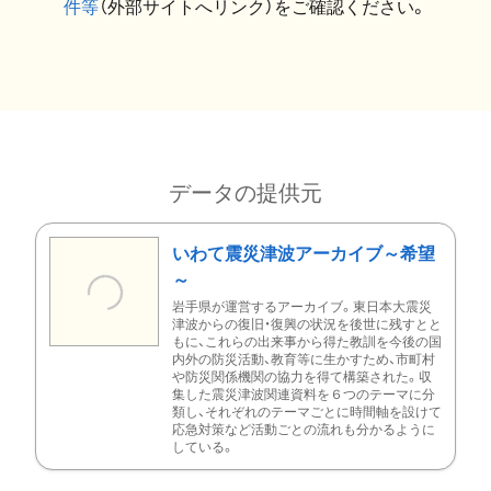
件等
（外部サイトへリンク）をご確認ください。
データの提供元
いわて震災津波アーカイブ～希望
～
岩手県が運営するアーカイブ。東日本大震災
津波からの復旧・復興の状況を後世に残すとと
もに、これらの出来事から得た教訓を今後の国
内外の防災活動、教育等に生かすため、市町村
や防災関係機関の協力を得て構築された。収
集した震災津波関連資料を６つのテーマに分
類し、それぞれのテーマごとに時間軸を設けて
応急対策など活動ごとの流れも分かるように
している。