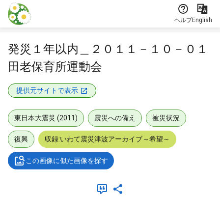
本文に飛ぶ
ヘルプ
English
発災１年以内＿２０１１－１０－０１
田老保育所運動会
提供元サイトで表示
東日本大震災 (2011)
震災への備え
被災状況
復興
収録:いわて震災津波アーカイブ～希望～
この画像に似た画像を探す