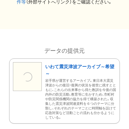
件等
（外部サイトへリンク）をご確認ください。
データの提供元
いわて震災津波アーカイブ～希望
～
岩手県が運営するアーカイブ。東日本大震災
津波からの復旧・復興の状況を後世に残すとと
もに、これらの出来事から得た教訓を今後の国
内外の防災活動、教育等に生かすため、市町村
や防災関係機関の協力を得て構築された。収
集した震災津波関連資料を６つのテーマに分
類し、それぞれのテーマごとに時間軸を設けて
応急対策など活動ごとの流れも分かるように
している。