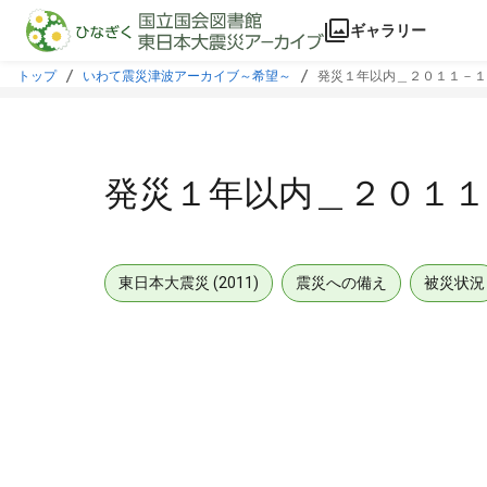
本文に飛ぶ
ギャラリー
トップ
いわて震災津波アーカイブ～希望～
発災１年以内＿２０１１－１
発災１年以内＿２０１１
東日本大震災 (2011)
震災への備え
被災状況
メタデータ