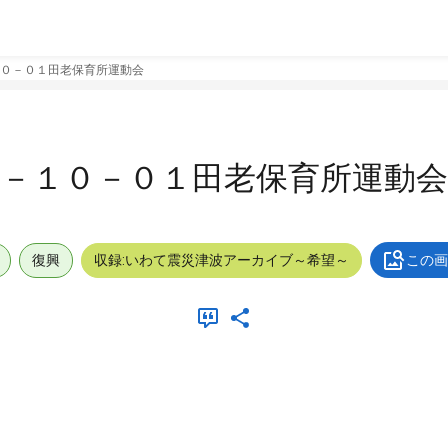
０－０１田老保育所運動会
－１０－０１田老保育所運動会
復興
収録:いわて震災津波アーカイブ～希望～
この画