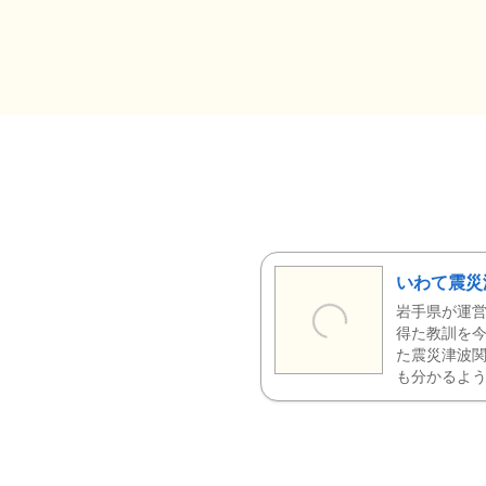
いわて震災
岩手県が運営
得た教訓を今
た震災津波
も分かるよう