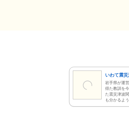
いわて震災
岩手県が運営
得た教訓を今
た震災津波
も分かるよう