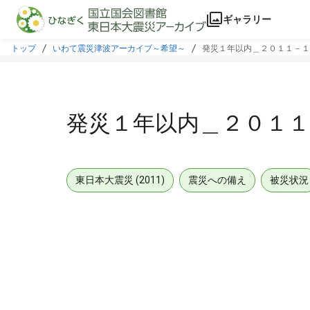
本文に飛ぶ
ギャラリー
トップ
いわて震災津波アーカイブ～希望～
発災１年以内＿２０１１－１
発災１年以内＿２０１１
東日本大震災 (2011)
震災への備え
被災状況
メタデータ