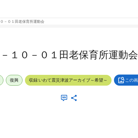
０－０１田老保育所運動会
－１０－０１田老保育所運動会
復興
収録:いわて震災津波アーカイブ～希望～
この画