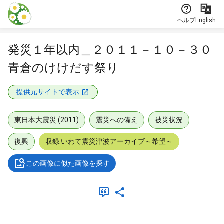
本文に飛ぶ
ヘルプ
English
発災１年以内＿２０１１－１０－３０
青倉のけけだす祭り
提供元サイトで表示
東日本大震災 (2011)
震災への備え
被災状況
復興
収録:いわて震災津波アーカイブ～希望～
この画像に似た画像を探す