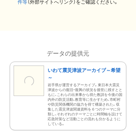
件等
（外部サイトへリンク）をご確認ください。
データの提供元
いわて震災津波アーカイブ～希望
～
岩手県が運営するアーカイブ。東日本大震災
津波からの復旧・復興の状況を後世に残すとと
もに、これらの出来事から得た教訓を今後の国
内外の防災活動、教育等に生かすため、市町村
や防災関係機関の協力を得て構築された。収
集した震災津波関連資料を６つのテーマに分
類し、それぞれのテーマごとに時間軸を設けて
応急対策など活動ごとの流れも分かるように
している。