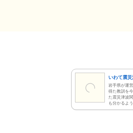
いわて震災
岩手県が運営
得た教訓を今
た震災津波
も分かるよう