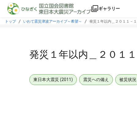
本文に飛ぶ
ギャラリー
トップ
いわて震災津波アーカイブ～希望～
発災１年以内＿２０１１－１
発災１年以内＿２０１
東日本大震災 (2011)
震災への備え
被災状況
メタデータ