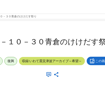
０－３０青倉のけけだす祭り
１－１０－３０青倉のけけだす
復興
収録:いわて震災津波アーカイブ～希望～
この画