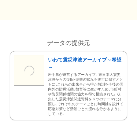
データの提供元
いわて震災津波アーカイブ～希望
～
岩手県が運営するアーカイブ。東日本大震災
津波からの復旧・復興の状況を後世に残すとと
もに、これらの出来事から得た教訓を今後の国
内外の防災活動、教育等に生かすため、市町村
や防災関係機関の協力を得て構築された。収
集した震災津波関連資料を６つのテーマに分
類し、それぞれのテーマごとに時間軸を設けて
応急対策など活動ごとの流れも分かるように
している。