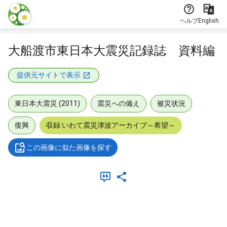
本文に飛ぶ
ヘルプ
English
大船渡市東日本大震災記録誌 資料編
提供元サイトで表示
東日本大震災 (2011)
震災への備え
被災状況
復興
収録:いわて震災津波アーカイブ～希望～
この画像に似た画像を探す
メタデータ