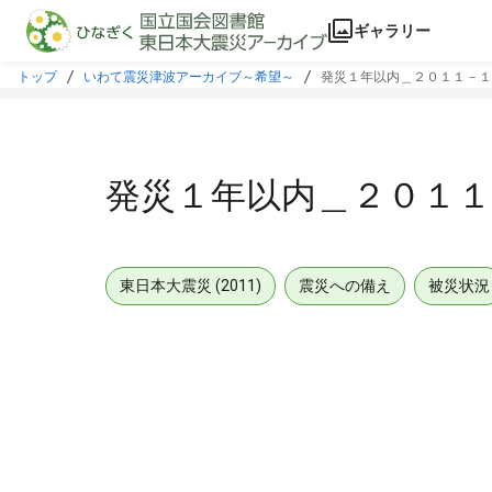
本文に飛ぶ
ギャラリー
トップ
いわて震災津波アーカイブ～希望～
発災１年以内＿２０１１－１
発災１年以内＿２０１
東日本大震災 (2011)
震災への備え
被災状況
メタデータ