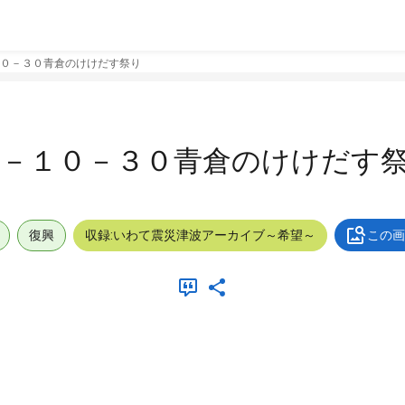
０－３０青倉のけけだす祭り
１－１０－３０青倉のけけだす
復興
収録:いわて震災津波アーカイブ～希望～
この画