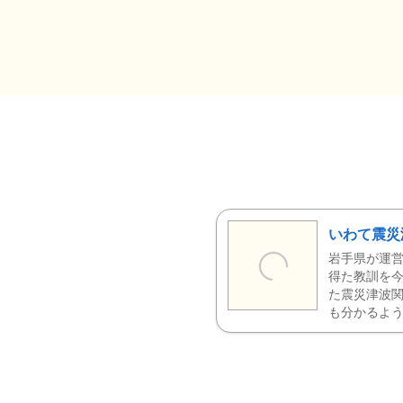
いわて震災
岩手県が運営
得た教訓を今
た震災津波
も分かるよう