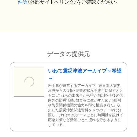
件等
（外部サイトへリンク）をご確認ください。
データの提供元
いわて震災津波アーカイブ～希望
～
岩手県が運営するアーカイブ。東日本大震災
津波からの復旧・復興の状況を後世に残すとと
もに、これらの出来事から得た教訓を今後の国
内外の防災活動、教育等に生かすため、市町村
や防災関係機関の協力を得て構築された。収
集した震災津波関連資料を６つのテーマに分
類し、それぞれのテーマごとに時間軸を設けて
応急対策など活動ごとの流れも分かるように
している。