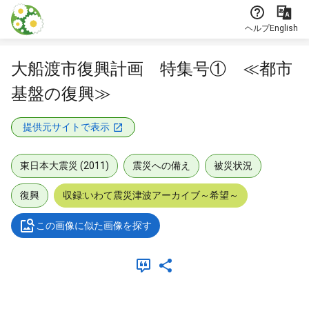
本文に飛ぶ
ヘルプ
English
大船渡市復興計画 特集号① ≪都市
基盤の復興≫
提供元サイトで表示
東日本大震災 (2011)
震災への備え
被災状況
復興
収録:いわて震災津波アーカイブ～希望～
この画像に似た画像を探す