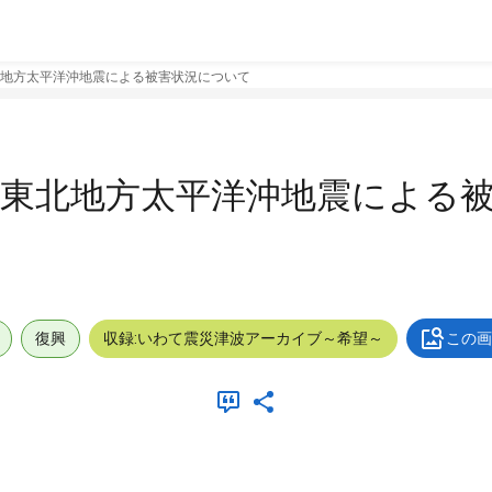
北地方太平洋沖地震による被害状況について
）東北地方太平洋沖地震による
復興
収録:いわて震災津波アーカイブ～希望～
この画