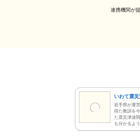
連携機関が
いわて震災
岩手県が運営
得た教訓を今
た震災津波
も分かるよう