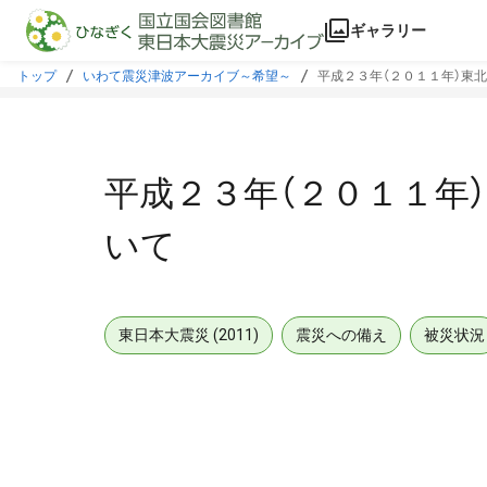
本文に飛ぶ
ギャラリー
トップ
いわて震災津波アーカイブ～希望～
平成２３年（２０１１年）東
平成２３年（２０１１年
いて
東日本大震災 (2011)
震災への備え
被災状況