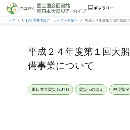
本文に飛ぶ
ギャラリー
トップ
いわて震災津波アーカイブ～希望～
平成２４年度第１回大船渡市
平成２４年度第１回大船
備事業について
東日本大震災 (2011)
震災への備え
被災状況