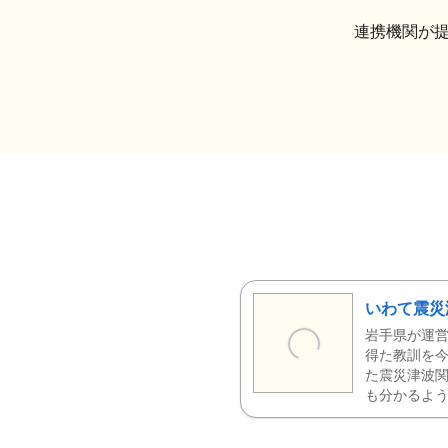
連携機関が
いわて震災
岩手県が運営
得た教訓を今
た震災津波
も分かるよう