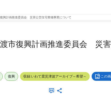
復興計画推進委員会 災害公営住宅整備事業について
渡市復興計画推進委員会 災害
復興
収録:いわて震災津波アーカイブ～希望～
この画