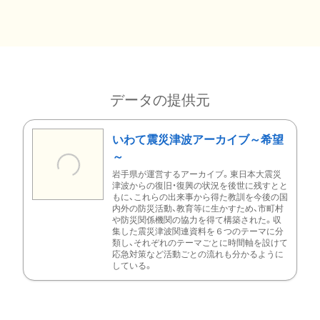
データの提供元
いわて震災津波アーカイブ～希望
～
岩手県が運営するアーカイブ。東日本大震災
津波からの復旧・復興の状況を後世に残すとと
もに、これらの出来事から得た教訓を今後の国
内外の防災活動、教育等に生かすため、市町村
や防災関係機関の協力を得て構築された。収
集した震災津波関連資料を６つのテーマに分
類し、それぞれのテーマごとに時間軸を設けて
応急対策など活動ごとの流れも分かるように
している。