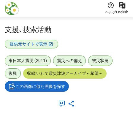
本文に飛ぶ
ヘルプ
English
支援、捜索活動
提供元サイトで表示
東日本大震災 (2011)
震災への備え
被災状況
復興
収録:いわて震災津波アーカイブ～希望～
この画像に似た画像を探す
メタデータ