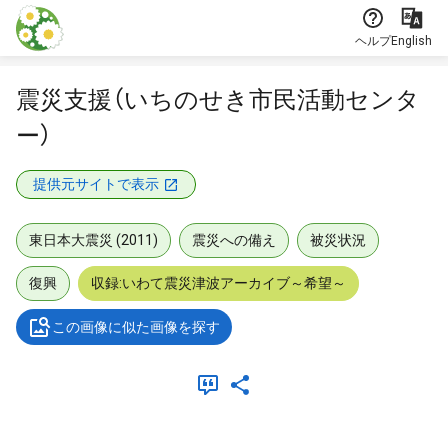
本文に飛ぶ
ヘルプ
English
震災支援（いちのせき市民活動センタ
ー）
提供元サイトで表示
東日本大震災 (2011)
震災への備え
被災状況
復興
収録:いわて震災津波アーカイブ～希望～
この画像に似た画像を探す