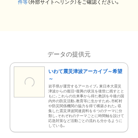
件等
（外部サイトへリンク）をご確認ください。
データの提供元
いわて震災津波アーカイブ～希望
～
岩手県が運営するアーカイブ。東日本大震災
津波からの復旧・復興の状況を後世に残すとと
もに、これらの出来事から得た教訓を今後の国
内外の防災活動、教育等に生かすため、市町村
や防災関係機関の協力を得て構築された。収
集した震災津波関連資料を６つのテーマに分
類し、それぞれのテーマごとに時間軸を設けて
応急対策など活動ごとの流れも分かるように
している。