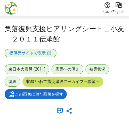
本文に飛ぶ
ヘルプ
English
集落復興支援ヒアリングシート＿小友
＿２０１１伝承館
提供元サイトで表示
東日本大震災 (2011)
震災への備え
被災状況
復興
収録:いわて震災津波アーカイブ～希望～
この画像に似た画像を探す