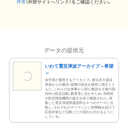
件等
（外部サイトへリンク）をご確認ください。
データの提供元
いわて震災津波アーカイブ～希望
～
岩手県が運営するアーカイブ。東日本大震災
津波からの復旧・復興の状況を後世に残すとと
もに、これらの出来事から得た教訓を今後の国
内外の防災活動、教育等に生かすため、市町村
や防災関係機関の協力を得て構築された。収
集した震災津波関連資料を６つのテーマに分
類し、それぞれのテーマごとに時間軸を設けて
応急対策など活動ごとの流れも分かるように
している。