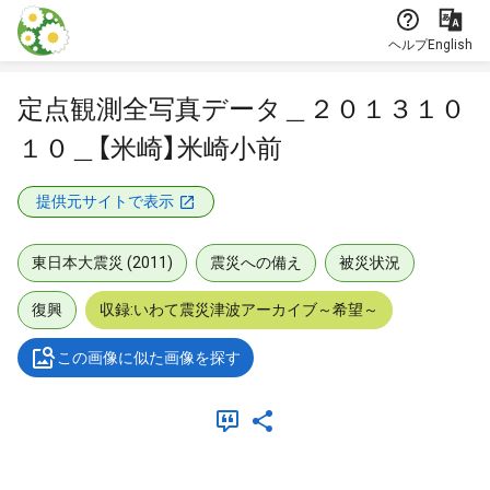
本文に飛ぶ
ヘルプ
English
定点観測全写真データ＿２０１３１０
１０＿【米崎】米崎小前
提供元サイトで表示
東日本大震災 (2011)
震災への備え
被災状況
復興
収録:いわて震災津波アーカイブ～希望～
この画像に似た画像を探す