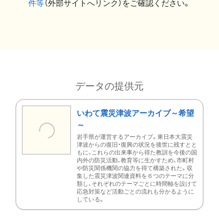
件等
（外部サイトへリンク）をご確認ください。
データの提供元
いわて震災津波アーカイブ～希望
～
岩手県が運営するアーカイブ。東日本大震災
津波からの復旧・復興の状況を後世に残すとと
もに、これらの出来事から得た教訓を今後の国
内外の防災活動、教育等に生かすため、市町村
や防災関係機関の協力を得て構築された。収
集した震災津波関連資料を６つのテーマに分
類し、それぞれのテーマごとに時間軸を設けて
応急対策など活動ごとの流れも分かるように
している。