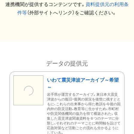
連携機関が提供するコンテンツです。
資料提供元の利用条
件等
（外部サイトへリンク）をご確認ください。
データの提供元
いわて震災津波アーカイブ～希望
～
岩手県が運営するアーカイブ。東日本大震災
津波からの復旧・復興の状況を後世に残すとと
もに、これらの出来事から得た教訓を今後の国
内外の防災活動、教育等に生かすため、市町村
や防災関係機関の協力を得て構築された。収
集した震災津波関連資料を６つのテーマに分
類し、それぞれのテーマごとに時間軸を設けて
応急対策など活動ごとの流れも分かるように
している。