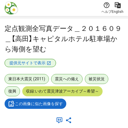
本文に飛ぶ
ヘルプ
English
定点観測全写真データ＿２０１６０９
＿【高田】キャピタルホテル駐車場か
ら海側を望む
提供元サイトで表示
東日本大震災 (2011)
震災への備え
被災状況
復興
収録:いわて震災津波アーカイブ～希望～
この画像に似た画像を探す