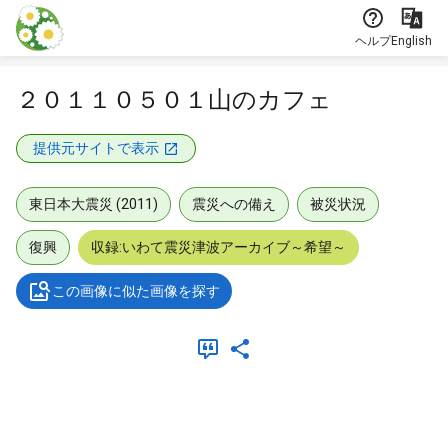
本文に飛ぶ
ヘルプ
English
２０１１０５０１山のカフェ
提供元サイトで表示
東日本大震災 (2011)
震災への備え
被災状況
復興
収録:いわて震災津波アーカイブ～希望～
この画像に似た画像を探す
メタデータ