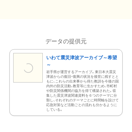
データの提供元
いわて震災津波アーカイブ～希望
～
岩手県が運営するアーカイブ。東日本大震災
津波からの復旧・復興の状況を後世に残すとと
もに、これらの出来事から得た教訓を今後の国
内外の防災活動、教育等に生かすため、市町村
や防災関係機関の協力を得て構築された。収
集した震災津波関連資料を６つのテーマに分
類し、それぞれのテーマごとに時間軸を設けて
応急対策など活動ごとの流れも分かるように
している。