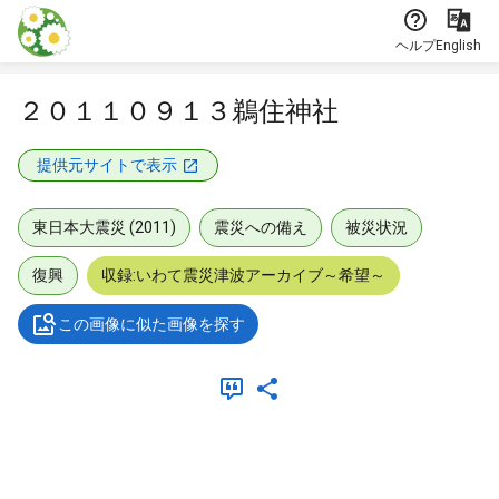
本文に飛ぶ
ヘルプ
English
２０１１０９１３鵜住神社
提供元サイトで表示
東日本大震災 (2011)
震災への備え
被災状況
復興
収録:いわて震災津波アーカイブ～希望～
この画像に似た画像を探す
メタデータ