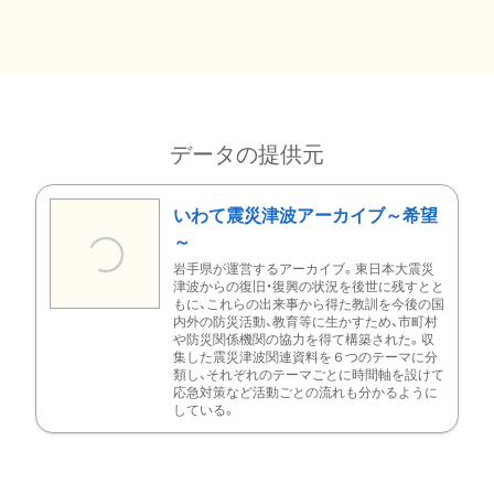
データの提供元
いわて震災津波アーカイブ～希望
～
岩手県が運営するアーカイブ。東日本大震災
津波からの復旧・復興の状況を後世に残すとと
もに、これらの出来事から得た教訓を今後の国
内外の防災活動、教育等に生かすため、市町村
や防災関係機関の協力を得て構築された。収
集した震災津波関連資料を６つのテーマに分
類し、それぞれのテーマごとに時間軸を設けて
応急対策など活動ごとの流れも分かるように
している。