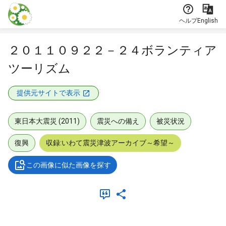
本文に飛ぶ
ヘルプ
English
２０１１０９２２－２４ボランティア
ツーリズム
提供元サイトで表示
東日本大震災 (2011)
震災への備え
被災状況
復興
収録:いわて震災津波アーカイブ～希望～
この画像に似た画像を探す