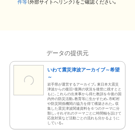
件等
（外部サイトへリンク）をご確認ください。
データの提供元
いわて震災津波アーカイブ～希望
～
岩手県が運営するアーカイブ。東日本大震災
津波からの復旧・復興の状況を後世に残すとと
もに、これらの出来事から得た教訓を今後の国
内外の防災活動、教育等に生かすため、市町村
や防災関係機関の協力を得て構築された。収
集した震災津波関連資料を６つのテーマに分
類し、それぞれのテーマごとに時間軸を設けて
応急対策など活動ごとの流れも分かるように
している。