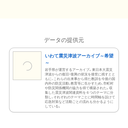
データの提供元
いわて震災津波アーカイブ～希望
～
岩手県が運営するアーカイブ。東日本大震災
津波からの復旧・復興の状況を後世に残すとと
もに、これらの出来事から得た教訓を今後の国
内外の防災活動、教育等に生かすため、市町村
や防災関係機関の協力を得て構築された。収
集した震災津波関連資料を６つのテーマに分
類し、それぞれのテーマごとに時間軸を設けて
応急対策など活動ごとの流れも分かるように
している。