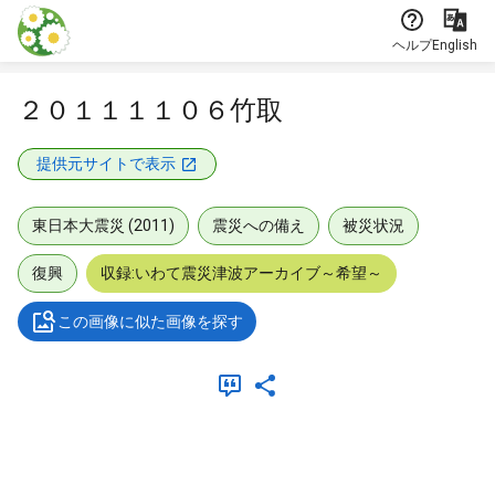
本文に飛ぶ
ヘルプ
English
２０１１１１０６竹取
提供元サイトで表示
東日本大震災 (2011)
震災への備え
被災状況
復興
収録:いわて震災津波アーカイブ～希望～
この画像に似た画像を探す
メタデータ