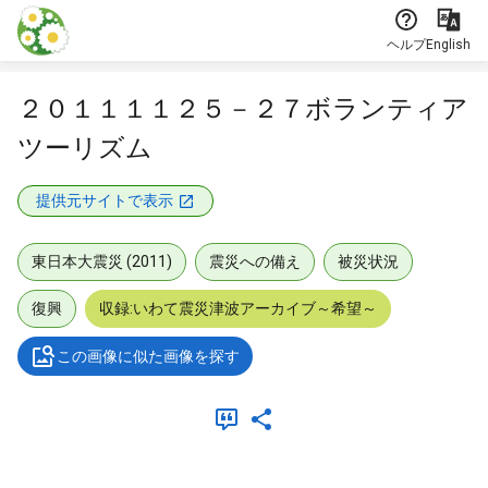
本文に飛ぶ
ヘルプ
English
２０１１１１２５－２７ボランティア
ツーリズム
提供元サイトで表示
東日本大震災 (2011)
震災への備え
被災状況
復興
収録:いわて震災津波アーカイブ～希望～
この画像に似た画像を探す