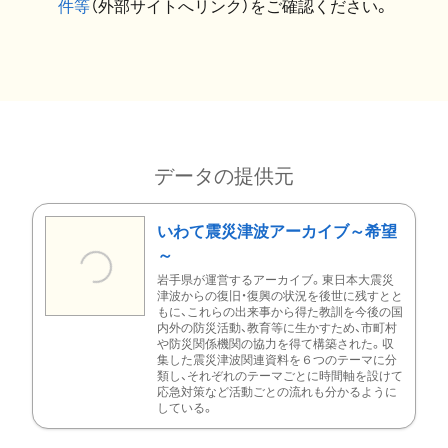
件等
（外部サイトへリンク）をご確認ください。
データの提供元
いわて震災津波アーカイブ～希望
～
岩手県が運営するアーカイブ。東日本大震災
津波からの復旧・復興の状況を後世に残すとと
もに、これらの出来事から得た教訓を今後の国
内外の防災活動、教育等に生かすため、市町村
や防災関係機関の協力を得て構築された。収
集した震災津波関連資料を６つのテーマに分
類し、それぞれのテーマごとに時間軸を設けて
応急対策など活動ごとの流れも分かるように
している。