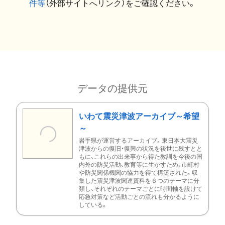
件等
（外部サイトへリンク）をご確認ください。
データの提供元
いわて震災津波アーカイブ～希望
～
岩手県が運営するアーカイブ。東日本大震災
津波からの復旧・復興の状況を後世に残すとと
もに、これらの出来事から得た教訓を今後の国
内外の防災活動、教育等に生かすため、市町村
や防災関係機関の協力を得て構築された。収
集した震災津波関連資料を６つのテーマに分
類し、それぞれのテーマごとに時間軸を設けて
応急対策など活動ごとの流れも分かるように
している。