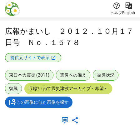
本文に飛ぶ
ヘルプ
English
広報かまいし ２０１２．１０月１７
日号 Ｎｏ．１５７８
提供元サイトで表示
東日本大震災 (2011)
震災への備え
被災状況
復興
収録:いわて震災津波アーカイブ～希望～
この画像に似た画像を探す