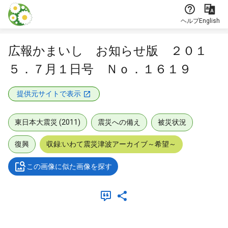
本文に飛ぶ
ヘルプ
English
広報かまいし お知らせ版 ２０１
５．７月１日号 Ｎｏ．１６１９
提供元サイトで表示
東日本大震災 (2011)
震災への備え
被災状況
復興
収録:いわて震災津波アーカイブ～希望～
この画像に似た画像を探す