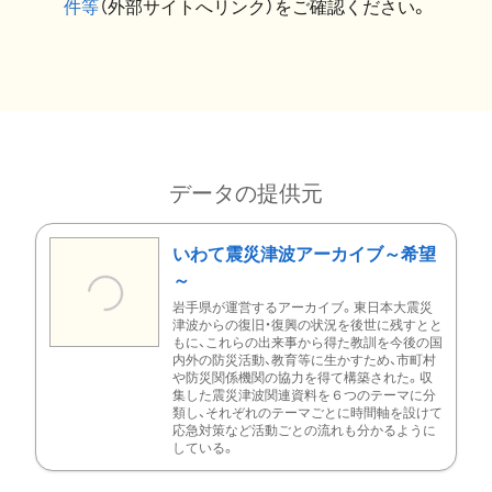
件等
（外部サイトへリンク）をご確認ください。
データの提供元
いわて震災津波アーカイブ～希望
～
岩手県が運営するアーカイブ。東日本大震災
津波からの復旧・復興の状況を後世に残すとと
もに、これらの出来事から得た教訓を今後の国
内外の防災活動、教育等に生かすため、市町村
や防災関係機関の協力を得て構築された。収
集した震災津波関連資料を６つのテーマに分
類し、それぞれのテーマごとに時間軸を設けて
応急対策など活動ごとの流れも分かるように
している。