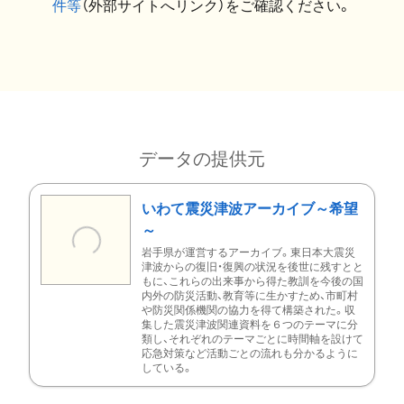
件等
（外部サイトへリンク）をご確認ください。
データの提供元
いわて震災津波アーカイブ～希望
～
岩手県が運営するアーカイブ。東日本大震災
津波からの復旧・復興の状況を後世に残すとと
もに、これらの出来事から得た教訓を今後の国
内外の防災活動、教育等に生かすため、市町村
や防災関係機関の協力を得て構築された。収
集した震災津波関連資料を６つのテーマに分
類し、それぞれのテーマごとに時間軸を設けて
応急対策など活動ごとの流れも分かるように
している。