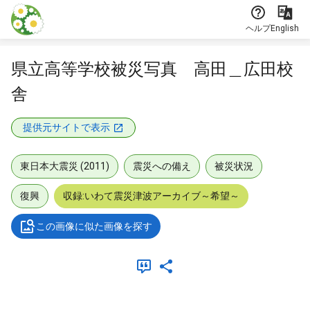
本文に飛ぶ
ヘルプ
English
県立高等学校被災写真 高田＿広田校
舎
提供元サイトで表示
東日本大震災 (2011)
震災への備え
被災状況
復興
収録:いわて震災津波アーカイブ～希望～
この画像に似た画像を探す