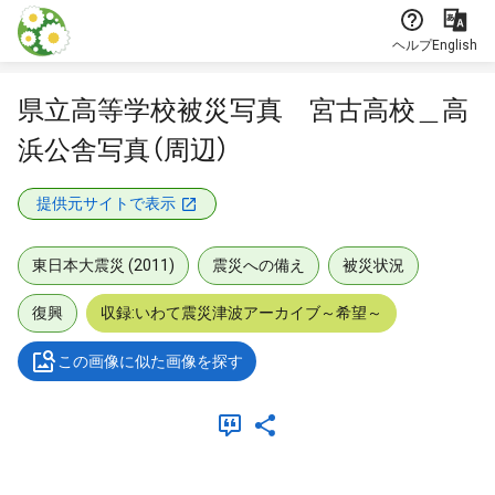
本文に飛ぶ
ヘルプ
English
県立高等学校被災写真 宮古高校＿高
浜公舎写真（周辺）
提供元サイトで表示
東日本大震災 (2011)
震災への備え
被災状況
復興
収録:いわて震災津波アーカイブ～希望～
この画像に似た画像を探す