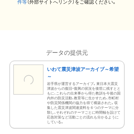
件等
（外部サイトへリンク）をご確認ください。
データの提供元
いわて震災津波アーカイブ～希望
～
岩手県が運営するアーカイブ。東日本大震災
津波からの復旧・復興の状況を後世に残すとと
もに、これらの出来事から得た教訓を今後の国
内外の防災活動、教育等に生かすため、市町村
や防災関係機関の協力を得て構築された。収
集した震災津波関連資料を６つのテーマに分
類し、それぞれのテーマごとに時間軸を設けて
応急対策など活動ごとの流れも分かるように
している。