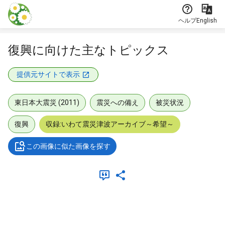
本文に飛ぶ
ヘルプ
English
復興に向けた主なトピックス
提供元サイトで表示
東日本大震災 (2011)
震災への備え
被災状況
復興
収録:いわて震災津波アーカイブ～希望～
この画像に似た画像を探す
メタデータ