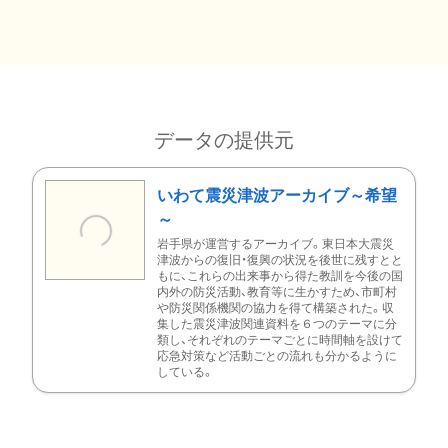
データの提供元
いわて震災津波アーカイブ～希望
～
岩手県が運営するアーカイブ。東日本大震災
津波からの復旧・復興の状況を後世に残すとと
もに、これらの出来事から得た教訓を今後の国
内外の防災活動、教育等に生かすため、市町村
や防災関係機関の協力を得て構築された。収
集した震災津波関連資料を６つのテーマに分
類し、それぞれのテーマごとに時間軸を設けて
応急対策など活動ごとの流れも分かるように
している。