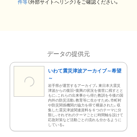
件等
（外部サイトへリンク）をご確認ください。
データの提供元
いわて震災津波アーカイブ～希望
～
岩手県が運営するアーカイブ。東日本大震災
津波からの復旧・復興の状況を後世に残すとと
もに、これらの出来事から得た教訓を今後の国
内外の防災活動、教育等に生かすため、市町村
や防災関係機関の協力を得て構築された。収
集した震災津波関連資料を６つのテーマに分
類し、それぞれのテーマごとに時間軸を設けて
応急対策など活動ごとの流れも分かるように
している。