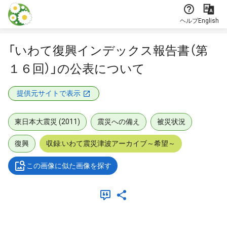
本文に飛ぶ
ヘルプ
English
「いわて復興インデックス報告書（第
１６回）」の公表について
提供元サイトで表示
東日本大震災 (2011)
震災への備え
被災状況
復興
収録:いわて震災津波アーカイブ～希望～
この画像に似た画像を探す