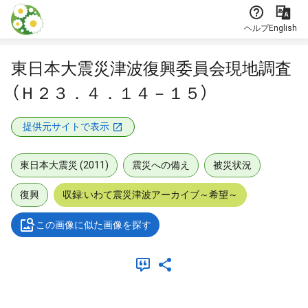
本文に飛ぶ
ヘルプ
English
東日本大震災津波復興委員会現地調査
（Ｈ２３．４．１４－１５）
提供元サイトで表示
東日本大震災 (2011)
震災への備え
被災状況
復興
収録:いわて震災津波アーカイブ～希望～
この画像に似た画像を探す