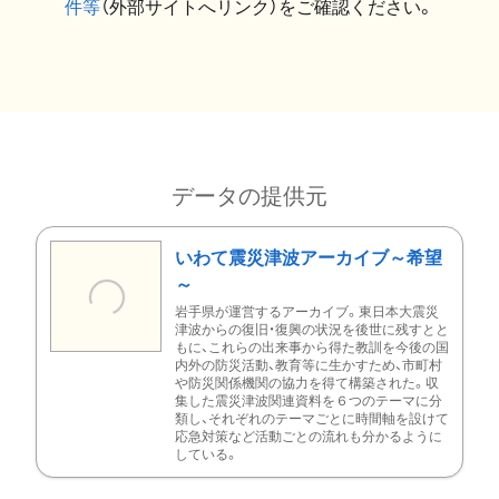
件等
（外部サイトへリンク）をご確認ください。
データの提供元
いわて震災津波アーカイブ～希望
～
岩手県が運営するアーカイブ。東日本大震災
津波からの復旧・復興の状況を後世に残すとと
もに、これらの出来事から得た教訓を今後の国
内外の防災活動、教育等に生かすため、市町村
や防災関係機関の協力を得て構築された。収
集した震災津波関連資料を６つのテーマに分
類し、それぞれのテーマごとに時間軸を設けて
応急対策など活動ごとの流れも分かるように
している。