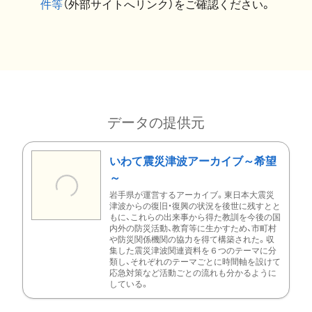
件等
（外部サイトへリンク）をご確認ください。
データの提供元
いわて震災津波アーカイブ～希望
～
岩手県が運営するアーカイブ。東日本大震災
津波からの復旧・復興の状況を後世に残すとと
もに、これらの出来事から得た教訓を今後の国
内外の防災活動、教育等に生かすため、市町村
や防災関係機関の協力を得て構築された。収
集した震災津波関連資料を６つのテーマに分
類し、それぞれのテーマごとに時間軸を設けて
応急対策など活動ごとの流れも分かるように
している。