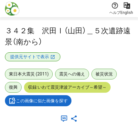
本文に飛ぶ
ヘルプ
English
３４２集 沢田Ⅰ（山田）＿５次遺跡遠
景（南から）
提供元サイトで表示
東日本大震災 (2011)
震災への備え
被災状況
復興
収録:いわて震災津波アーカイブ～希望～
この画像に似た画像を探す