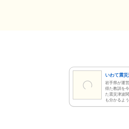
いわて震災
岩手県が運営
得た教訓を今
た震災津波
も分かるよう