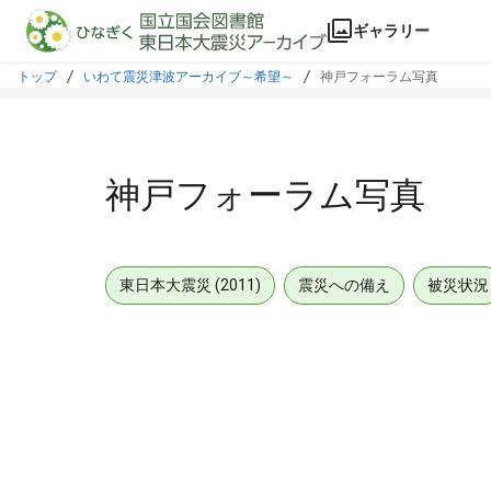
本文に飛ぶ
ギャラリー
トップ
いわて震災津波アーカイブ～希望～
神戸フォーラム写真
神戸フォーラム写真
東日本大震災 (2011)
震災への備え
被災状況
メタデータ