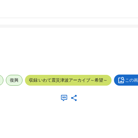
復興
収録:いわて震災津波アーカイブ～希望～
この画