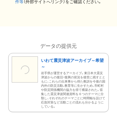
件等
（外部サイトへリンク）をご確認ください。
データの提供元
いわて震災津波アーカイブ～希望
～
岩手県が運営するアーカイブ。東日本大震災
津波からの復旧・復興の状況を後世に残すとと
もに、これらの出来事から得た教訓を今後の国
内外の防災活動、教育等に生かすため、市町村
や防災関係機関の協力を得て構築された。収
集した震災津波関連資料を６つのテーマに分
類し、それぞれのテーマごとに時間軸を設けて
応急対策など活動ごとの流れも分かるように
している。