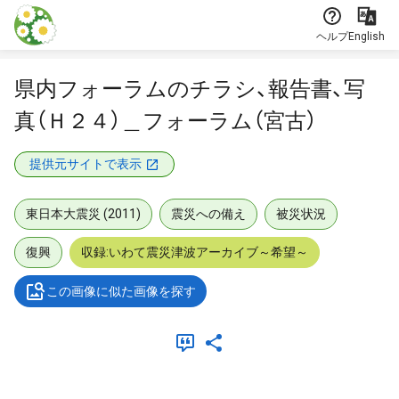
本文に飛ぶ
ヘルプ
English
県内フォーラムのチラシ、報告書、写
真（Ｈ２４）＿フォーラム（宮古）
提供元サイトで表示
東日本大震災 (2011)
震災への備え
被災状況
復興
収録:いわて震災津波アーカイブ～希望～
この画像に似た画像を探す